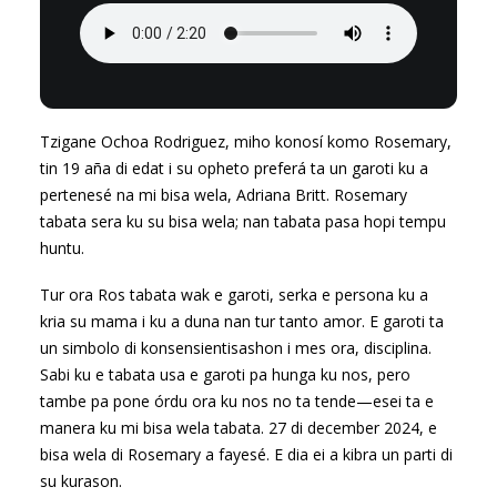
Tzigane Ochoa Rodriguez, miho konosí komo Rosemary,
tin 19 aña di edat i su opheto preferá ta un garoti ku a
pertenesé na mi bisa wela, Adriana Britt. Rosemary
tabata sera ku su bisa wela; nan tabata pasa hopi tempu
huntu.
Tur ora Ros tabata wak e garoti, serka e persona ku a
kria su mama i ku a duna nan tur tanto amor. E garoti ta
un simbolo di konsensientisashon i mes ora, disciplina.
Sabi ku e tabata usa e garoti pa hunga ku nos, pero
tambe pa pone órdu ora ku nos no ta tende—esei ta e
manera ku mi bisa wela tabata. 27 di december 2024, e
bisa wela di Rosemary a fayesé. E dia ei a kibra un parti di
su kurason.