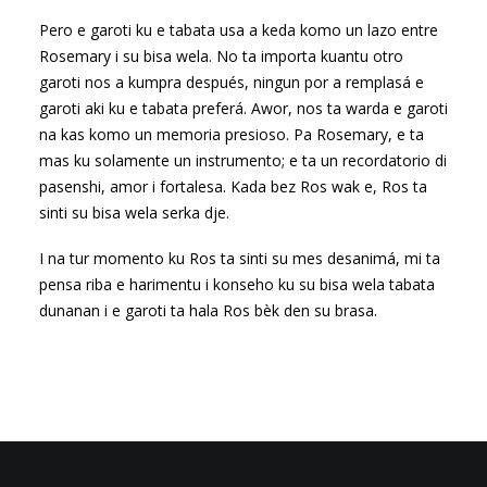
Pero e garoti ku e tabata usa a keda komo un lazo entre
Rosemary i su bisa wela. No ta importa kuantu otro
garoti nos a kumpra después, ningun por a remplasá e
garoti aki ku e tabata preferá. Awor, nos ta warda e garoti
na kas komo un memoria presioso. Pa Rosemary, e ta
mas ku solamente un instrumento; e ta un recordatorio di
pasenshi, amor i fortalesa. Kada bez Ros wak e, Ros ta
sinti su bisa wela serka dje.
I na tur momento ku Ros ta sinti su mes desanimá, mi ta
pensa riba e harimentu i konseho ku su bisa wela tabata
dunanan i e garoti ta hala Ros bèk den su brasa.