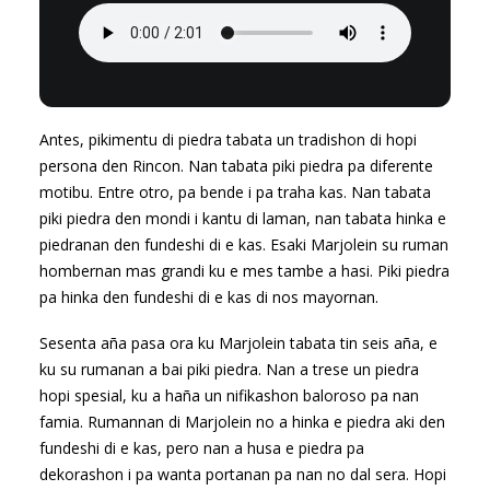
Antes, pikimentu di piedra tabata un tradishon di hopi
persona den Rincon. Nan tabata piki piedra pa diferente
motibu. Entre otro, pa bende i pa traha kas. Nan tabata
piki piedra den mondi i kantu di laman, nan tabata hinka e
piedranan den fundeshi di e kas. Esaki Marjolein su ruman
hombernan mas grandi ku e mes tambe a hasi. Piki piedra
pa hinka den fundeshi di e kas di nos mayornan.
Sesenta aña pasa ora ku Marjolein tabata tin seis aña, e
ku su rumanan a bai piki piedra. Nan a trese un piedra
hopi spesial, ku a haña un nifikashon baloroso pa nan
famia. Rumannan di Marjolein no a hinka e piedra aki den
fundeshi di e kas, pero nan a husa e piedra pa
dekorashon i pa wanta portanan pa nan no dal sera. Hopi