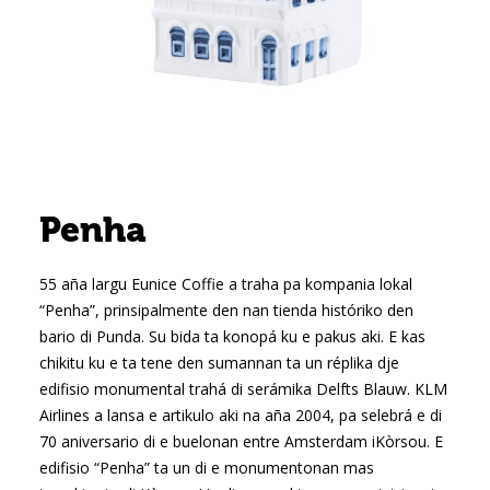
Penha
55 aña largu Eunice Coffie a traha pa kompania lokal
“Penha”, prinsipalmente den nan tienda históriko den
bario di Punda. Su bida ta konopá ku e pakus aki. E kas
chikitu ku e ta tene den sumannan ta un réplika dje
edifisio monumental trahá di serámika Delfts Blauw. KLM
Airlines a lansa e artikulo aki na aña 2004, pa selebrá e di
70 aniversario di e buelonan entre Amsterdam iKòrsou. E
edifisio “Penha” ta un di e monumentonan mas