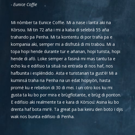
- Eunice Coffie
Mi nòmber ta Eunice Coffie. Mi a nase i lanta aki na
Kòrsou. Mi tin 72 aña i mi a kaba di selebrá 55 aña
trahando pa Penha. Mi ta kontentu di por traha pa e
kompania aki, semper mi a disfrutá di mi trabou. Mi a
topa hopi hende durante tur e añanan, hopi turista, hopi
hende di afó. Loke semper a fasiná mi mas tantu ta e
echo ku e edifisio ta situá na entrada di nos haf, nos
hafbunita i espléndido. Asta e turistanan ta gust’é! Mi a
kuminsá traha na Penha na un edat hopiyòn, hasta
promé ku e rebelion di 30 di mei. I un otro kos ku mi
gusta ta ku bo por mira e brùgflotante, e brùg di ponton.
E edifisio aki realmente ta e kara di Kòrsou. Asina ku bo
drenta haf bota mir’é. Ta great pa bai keiru den boto i djis
wak nos bunita edifisio di Penha.