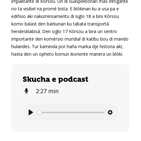
impaktante di Kòrsou. Un di suaspektonan mas intrigante
no ta visibel na promé bista. E blòkinan ku a usa pa e
edifisio aki nakuminsamentu di siglo 18 a bini Kòrsou
komo balast den barkunan ku tabata transportá
hendesklabisá. Den siglo 17 Kòrsou a bira un sentro
importante den komèrsio mundial di katibu bou di mando
hulandes. Tur kaminda por haña marka dje historia akí,
hasta den un opheto komun ikoriente manera un blòki.
Skucha e podcast
2:27 min
play
Settings