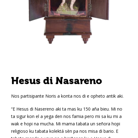
Hesus di Nasareno
Nos partisipante Noris a konta nos di e opheto antik aki.
“E Hesus di Nasereno aki ta mas ku 150 aña bieu. Mi no
ta sigur kon el a yega den nos famia pero mi sa ku mi a
wak e hopi na mucha. Mi mama tabata un señora hopi
religioso ku tabata kolektá sèn pa nos misa di bario. E