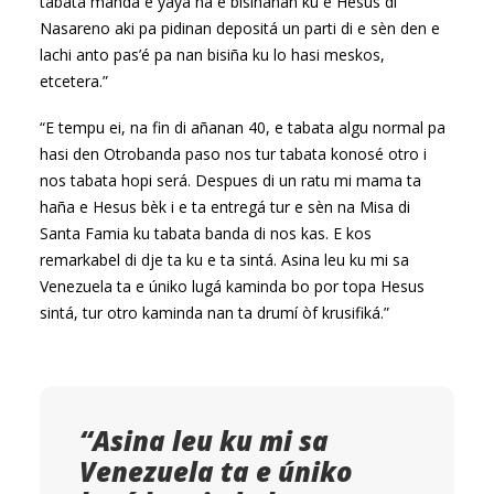
tabata manda e yaya na e bisiñanan ku e Hesus di
Nasareno aki pa pidinan depositá un parti di e sèn den e
lachi anto pas’é pa nan bisiña ku lo hasi meskos,
etcetera.”
“E tempu ei, na fin di añanan 40, e tabata algu normal pa
hasi den Otrobanda paso nos tur tabata konosé otro i
nos tabata hopi será. Despues di un ratu mi mama ta
haña e Hesus bèk i e ta entregá tur e sèn na Misa di
Santa Famia ku tabata banda di nos kas. E kos
remarkabel di dje ta ku e ta sintá. Asina leu ku mi sa
Venezuela ta e úniko lugá kaminda bo por topa Hesus
sintá, tur otro kaminda nan ta drumí òf krusifiká.”
“Asina leu ku mi sa
Venezuela ta e úniko