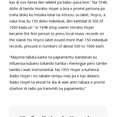
kas di nos famia den wikènt pa balia i pasa bon.” Na 1948,
doño di tienda Horatio Hoyer a bira e promé persona pa
traha disko ku músika lokal na Kòrsou: su label, Hoyco, a
saka mas ku 150 disko individual, den kantidat di 500 òf
1000 kada un.” In 1948 shop owner Horatio Hoyer
became the first person to press local music records on
the island: his Hoyco label issued more than 150 individual
records, pressed in numbers of about 500 to 1000 each.
“Mayoria tabata kanta na papiamentu: bandanan ku
influensia kubano tokando tumba i merengue pero tambe
tambú í wals instrumental. Na 1955 Hoyer a kuminsá
Radio Hoyer i no tabatin tempu mas pa e kas diskero.
Radio Hoyer ta eksistí te dia di awe anto tabata e promé
stashon di radio pa transmití na papiamentu.”