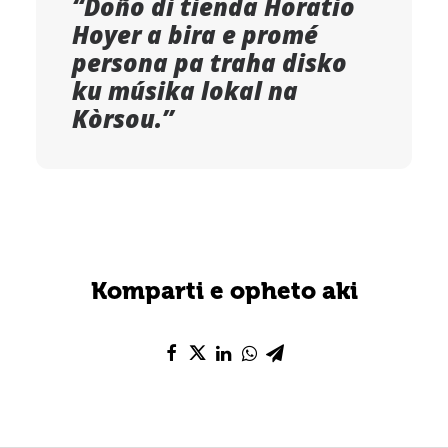
“Doño di tienda Horatio
Hoyer a bira e promé
persona pa traha disko
ku músika lokal na
Kòrsou.”
Komparti e opheto aki