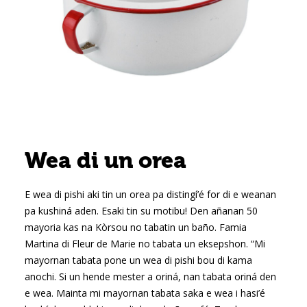
Wea di un orea
E wea di pishi aki tin un orea pa distingí’é for di e weanan
pa kushiná aden. Esaki tin su motibu! Den añanan 50
mayoria kas na Kòrsou no tabatin un baño. Famia
Martina di Fleur de Marie no tabata un eksepshon. “Mi
mayornan tabata pone un wea di pishi bou di kama
anochi. Si un hende mester a oriná, nan tabata oriná den
e wea. Mainta mi mayornan tabata saka e wea i hasi’é