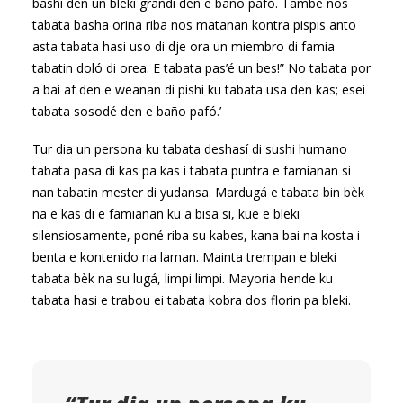
bashí den un bleki grandi den e baño pafó. Tambe nos
tabata basha orina riba nos matanan kontra pispis anto
asta tabata hasi uso di dje ora un miembro di famia
tabatin doló di orea. E tabata pas’é un bes!” No tabata por
a bai af den e weanan di pishi ku tabata usa den kas; esei
tabata sosodé den e baño pafó.’
Tur dia un persona ku tabata deshasí di sushi humano
tabata pasa di kas pa kas i tabata puntra e famianan si
nan tabatin mester di yudansa. Mardugá e tabata bin bèk
na e kas di e famianan ku a bisa si, kue e bleki
silensiosamente, poné riba su kabes, kana bai na kosta i
benta e kontenido na laman. Mainta trempan e bleki
tabata bèk na su lugá, limpi limpi. Mayoria hende ku
tabata hasi e trabou ei tabata kobra dos florin pa bleki.