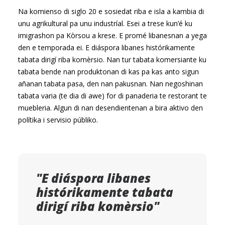
Na komienso di siglo 20 e sosiedat riba e isla a kambia di
unu agrikultural pa unu industríal. Esei a trese kun’é ku
imigrashon pa Kòrsou a krese. E promé libanesnan a yega
den e temporada ei. E diáspora libanes histórikamente
tabata dirigí riba komèrsio. Nan tur tabata komersiante ku
tabata bende nan produktonan di kas pa kas anto sigun
añanan tabata pasa, den nan pakusnan. Nan negoshinan
tabata varia (te dia di awe) for di panaderia te restorant te
muebleria. Algun di nan desendientenan a bira aktivo den
polítika i servisio públiko.
"E diáspora libanes
histórikamente tabata
dirigí riba komèrsio"