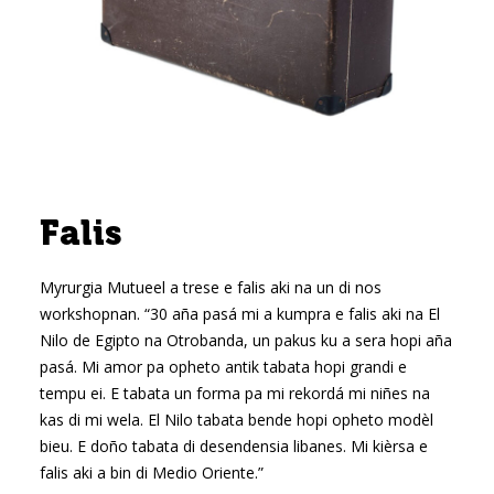
Falis
Myrurgia Mutueel a trese e falis aki na un di nos
workshopnan. “30 aña pasá mi a kumpra e falis aki na El
Nilo de Egipto na Otrobanda, un pakus ku a sera hopi aña
pasá. Mi amor pa opheto antik tabata hopi grandi e
tempu ei. E tabata un forma pa mi rekordá mi niñes na
kas di mi wela. El Nilo tabata bende hopi opheto modèl
bieu. E doño tabata di desendensia libanes. Mi kièrsa e
falis aki a bin di Medio Oriente.”