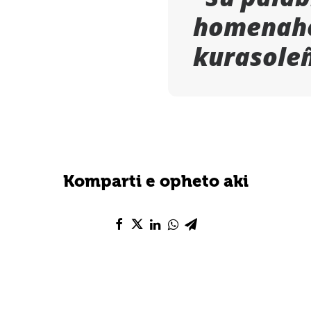
homenahe
kurasole
Komparti e opheto aki