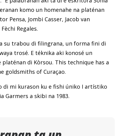
.” E palabranan aki ta di e eskritora Sonia
deranan komo un homenahe na platénan
tor Pensa, Jombi Casser, Jacob van
i Fèchi Regales.
a su trabou di filingrana, un forma fini di
 waya trosé. E téknika aki konosé un
e platénan di Kòrsou. This technique has a
he goldsmiths of Curaçao.
 di mi kurason ku e fishi úniko I artístiko
nia Garmers a skibi na 1983.
ranan ta un