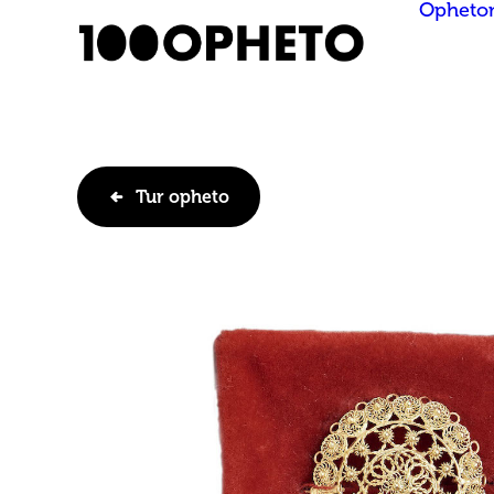
Opheto
Tur opheto