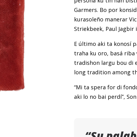
persona ku tin nan bistí
Garmers. Bo por konsi
kurasoleño manerar Vic
Striekbeek, Paul Jagbir 
E último aki ta konosí p
traha ku oro, basá riba
tradishon largu bou di 
long tradition among t
“Mi ta spera for di fondo
aki lo no bai perdí”, So
“Su palab