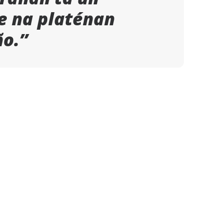
 na platénan
ño.”