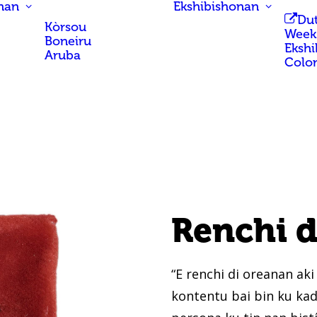
nan
Ekshibishonan
Du
Kòrsou
Week
Boneiru
Ekshi
Aruba
Colo
Renchi d
“E renchi di oreanan aki 
kontentu bai bin ku ka