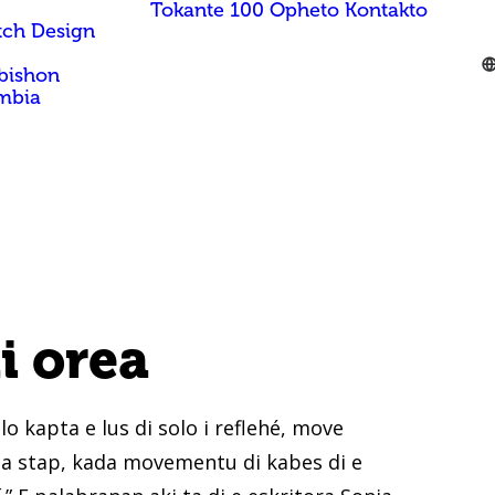
Tokante 100 Opheto
Kontakto
tch Design
bishon
mbia
i orea
lo kapta e lus di solo i reflehé, move
da stap, kada movementu di kabes di e